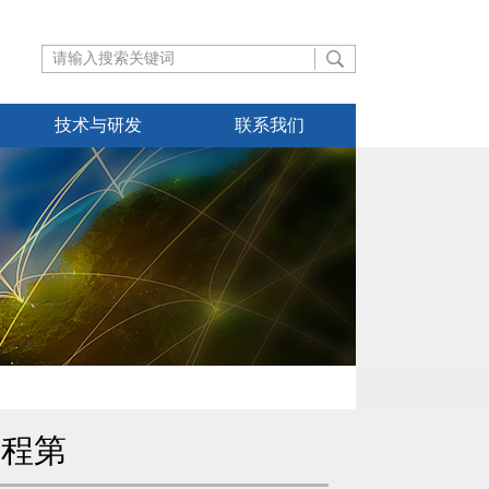
技术与研发
联系我们
工程第