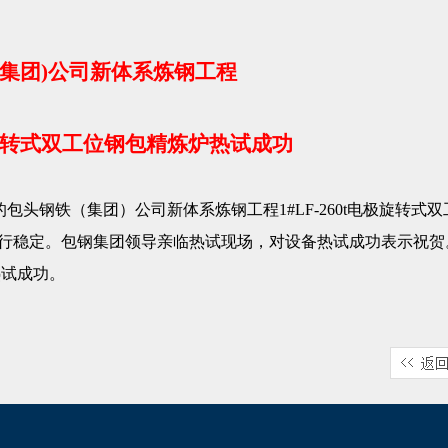
集团
)
公司新体系炼钢工程
转式双工位钢包精炼炉热试成功
的包头钢铁（集团）公司新体系炼钢工程
1#LF-260t
电极旋转式双
行稳定。包钢集团领导亲临热试现场，对设备热试成功表示祝贺
热试成功。