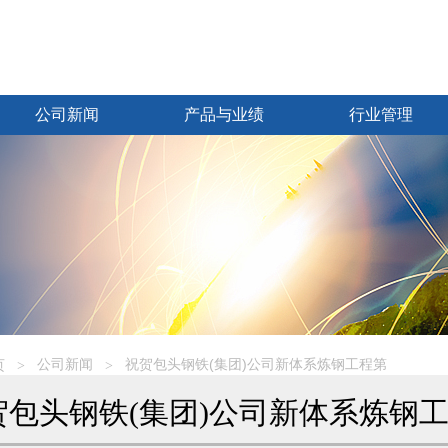
公司新闻
产品与业绩
行业管理
公司新闻
祝贺包头钢铁(集团)公司新体系炼钢工程第
页
>
>
贺包头钢铁(集团)公司新体系炼钢